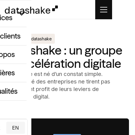
ices
clients
Le groupe datashake
GEO
datashake : un groupe
ropos
d’accélération digitale
 créatif IA
ing & data
ières
datashake est né d’un constat simple.
La majorité des entreprises ne tirent pas
pleinement profit de leurs leviers de
alités
marketing digital.
R
EN