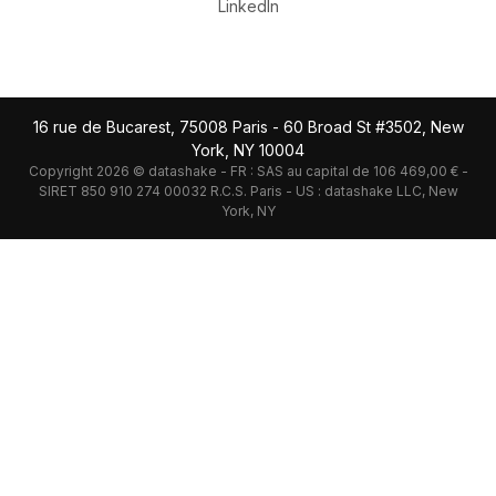
LinkedIn
16 rue de Bucarest, 75008 Paris - 60 Broad St #3502, New
York, NY 10004
Copyright 2026 © datashake - FR : SAS au capital de 106 469,00 € -
SIRET 850 910 274 00032 R.C.S. Paris - US : datashake LLC, New
York, NY