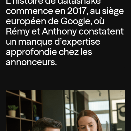
L
’
h
i
s
t
o
i
r
e
d
e
d
a
t
a
s
h
a
k
e
c
o
m
m
e
n
c
e
e
n
2
0
1
7
,
a
u
s
i
è
g
e
e
u
r
o
p
é
e
n
d
e
G
o
o
g
l
e
,
o
ù
R
é
m
y
e
t
A
n
t
h
o
n
y
c
o
n
s
t
a
t
e
n
t
u
n
m
a
n
q
u
e
d
’
e
x
p
e
r
t
i
s
e
a
p
p
r
o
f
o
n
d
i
e
c
h
e
z
l
e
s
a
n
n
o
n
c
e
u
r
s
.