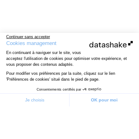
Continuer sans accepter
Cookies management
En continuant à naviguer sur le site, vous
acceptez l'utilisation de cookies pour optimiser votre expérience, et
vous proposer des contenus adaptés.
Pour modifier vos préférences par la suite, cliquez sur le lien
'Préférences de cookies' situé dans le pied de page.
Consentements certifiés par
Je choisis
OK pour moi
Plateforme de Gestion du Consentement : Personnalisez v
Axeptio consent
Notre plateforme vous permet d'adapter et de gérer vos pa