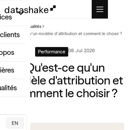
ices
Accueil
Actualités
clients
Qu'est-ce qu'un modèle d'attribution et comment le choisir ?
GEO
08 Jul 2026
ropos
Performance
 créatif IA
Qu'est-ce qu'un
ing & data
ières
modèle d'attribution et
alités
comment le choisir ?
R
EN