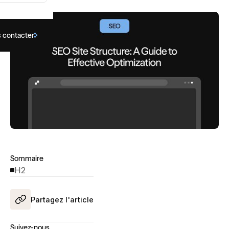
 contacter
Sommaire
H2
Partagez l'article
Suivez-nous