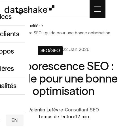
ices
Accueil
Actualités
clients
Arborescence SEO : guide pour une bonne optimisation
GEO
22 Jan 2026
ropos
SEO/GEO
 créatif IA
Arborescence SEO :
ing & data
ières
guide pour une bonne
alités
optimisation
Valentin Lefèvre
-
Consultant SEO
Temps de lecture
12 min
R
EN