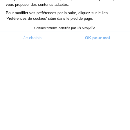
vous proposer des contenus adaptés.
Pour modifier vos préférences par la suite, cliquez sur le lien
'Préférences de cookies' situé dans le pied de page.
Consentements certifiés par
Je choisis
OK pour moi
Plateforme de Gestion du Consentement : Personnalisez v
Axeptio consent
Notre plateforme vous permet d'adapter et de gérer vos pa