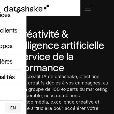
ices
clients
La créativité &
GEO
l'intelligence artificielle
ropos
 créatif IA
au service de la
ing & data
ières
performance
alités
Le studio créatif IA de datashake, c’est une
équipe de créatifs dédiés à vos campagnes, au
cœur d’un groupe de 100 experts du marketing
digital. Ensemble, nous combinons
performance média, excellence créative et
R
intelligence artificielle pour accélérer votre
EN