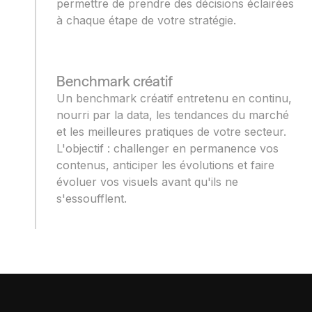
permettre de prendre des décisions éclairées
à chaque étape de votre stratégie.
Benchmark créatif
Un benchmark créatif entretenu en continu,
nourri par la data, les tendances du marché
et les meilleures pratiques de votre secteur.
L'objectif : challenger en permanence vos
contenus, anticiper les évolutions et faire
évoluer vos visuels avant qu'ils ne
s'essoufflent.