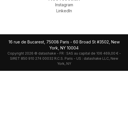
Instagram
LinkedIn
16 rue de Bucarest, 75008 Paris - 60 Broad St #3502, New
York, NY 10004
Copyright 2026 © datashake - FR : SAS au capital de 106 469,00 € -
SIRET 850 910 274 00032 R.C.S. Paris - US : datashake LLC, New
York, NY