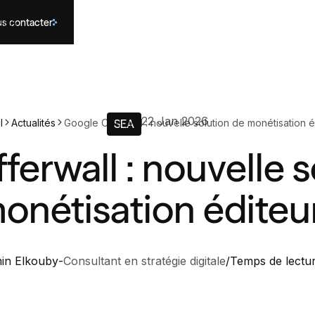
s contacter
és
IA
22 Jan 2026
l
Actualités
Google Offerwall : nouvelle solution de monétisation é
SEA
ferwall : nouvelle s
onétisation éditeu
in Elkouby
-
Consultant en stratégie digitale
/
Temps de lectu