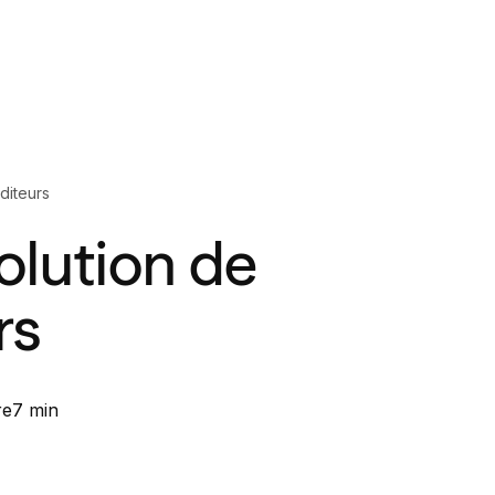
diteurs
olution de
rs
re
7 min