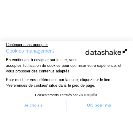
Continuer sans accepter
Cookies management
En continuant à naviguer sur le site, vous
acceptez l'utilisation de cookies pour optimiser votre expérience, et
vous proposer des contenus adaptés.
Pour modifier vos préférences par la suite, cliquez sur le lien
'Préférences de cookies' situé dans le pied de page.
Consentements certifiés par
Je choisis
OK pour moi
Plateforme de Gestion du Consentement : Personnalisez v
Axeptio consent
Notre plateforme vous permet d'adapter et de gérer vos pa