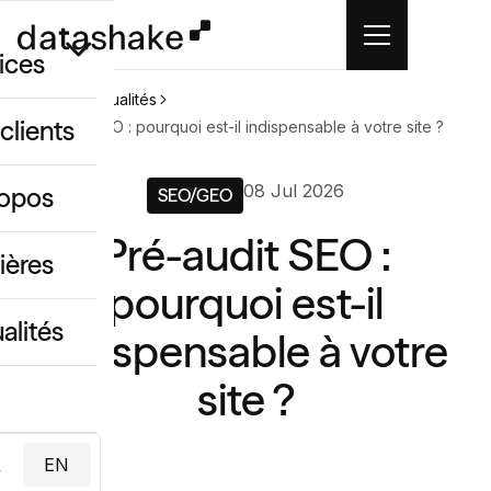
ices
Accueil
Actualités
clients
Pré-audit SEO : pourquoi est-il indispensable à votre site ?
GEO
08 Jul 2026
ropos
SEO/GEO
 créatif IA
Pré-audit SEO :
ing & data
ières
pourquoi est-il
alités
indispensable à votre
site ?
R
EN