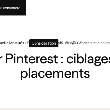
s contacter
és
IA
08 Jul 2026
ueil
Actualités
Publicité sur Pinterest : ciblages, formats et placem
Considération
r Pinterest : ciblage
placements