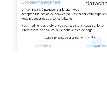
Cookies management
En continuant à naviguer sur le site, vous
acceptez l'utilisation de cookies pour optimiser votre expérience, et
vous proposer des contenus adaptés.
Pour modifier vos préférences par la suite, cliquez sur le lien
'Préférences de cookies' situé dans le pied de page.
Consentements certifiés par
Je choisis
OK pour moi
Plateforme de Gestion du Consentement : Personnalisez v
Axeptio consent
Notre plateforme vous permet d'adapter et de gérer vos pa