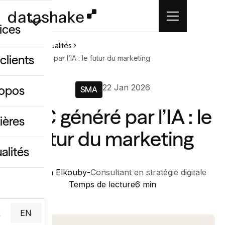
ices
Accueil
Actualités
clients
UGC généré par l’IA : le futur du marketing
GEO
22 Jan 2026
ropos
SMA
 créatif IA
UGC généré par l’IA : le
ing & data
ières
futur du marketing
alités
Benjamin Elkouby
-
Consultant en stratégie digitale
Temps de lecture
6 min
R
EN