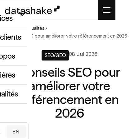
ices
Accueil
Actualités
clients
Conseils SEO pour améliorer votre référencement en 2026
GEO
08 Jul 2026
ropos
SEO/GEO
 créatif IA
Conseils SEO pour
ing & data
ières
améliorer votre
alités
référencement en
2026
R
EN