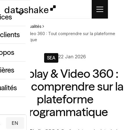
ices
Accueil
Actualités
clients
Display & Video 360 : Tout comprendre sur la plateforme
programmatique
GEO
ropos
22 Jan 2026
 créatif IA
SEA
ing & data
ières
Display & Video 360 :
Tout comprendre sur la
alités
plateforme
programmatique
R
EN