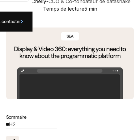
Anthony Chelly
-
COO & Co-fondateur de datashake
Temps de lecture
5 min
 contacter
Sommaire
H2