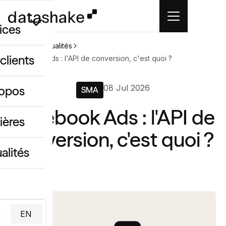
ices
Accueil
Actualités
clients
Facebook Ads : l'API de conversion, c'est quoi ?
GEO
08 Jul 2026
ropos
SMA
 créatif IA
Facebook Ads : l'API de
ing & data
ières
conversion, c'est quoi ?
alités
R
EN