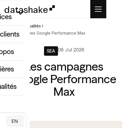
ices
Accueil
Actualités
clients
Les campagnes Google Performance Max
GEO
08 Jul 2026
ropos
SEA
 créatif IA
Les campagnes
ing & data
ières
Google Performance
alités
Max
R
EN