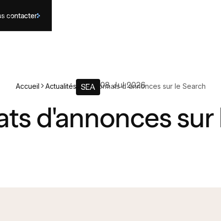
s contacter
és
IA
08 Jul 2026
Accueil
Actualités
Les formats d'annonces sur le Search
SEA
ats d'annonces sur 