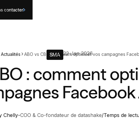
s contacter
és
IA
22 Jan 2026
Actualités
ABO vs CBO : comment optimiser vos campagnes Face
SMA
BO : comment opti
pagnes Facebook
 Chelly
-
COO & Co-fondateur de datashake
/
Temps de lect