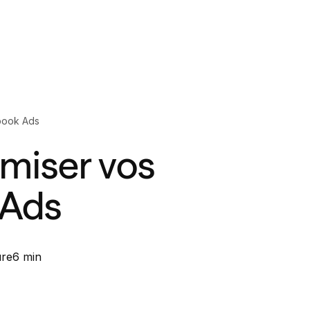
book Ads
miser vos
 Ads
ure
6 min