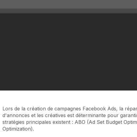
Lors de la création de campagnes Facebook Ads, la répar
d'annonces et les créatives est déterminante pour garanti
stratégies principales existent : ABO (Ad Set Budget Opt
Optimization).