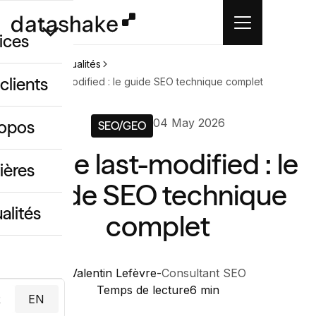
ices
Accueil
Actualités
clients
Balise last-modified : le guide SEO technique complet
GEO
04 May 2026
ropos
SEO/GEO
 créatif IA
Balise last-modified : le
ing & data
ières
guide SEO technique
alités
complet
Valentin Lefèvre
-
Consultant SEO
Temps de lecture
6 min
R
EN