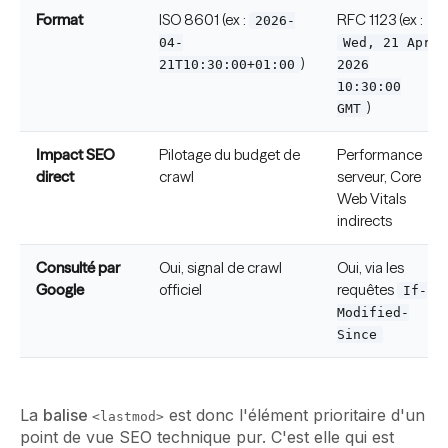
Format
ISO 8601 (ex :
RFC 1123 (ex :
2026-
04-
Wed, 21 Apr
)
21T10:30:00+01:00
2026
10:30:00
)
GMT
Impact SEO
Pilotage du budget de
Performance
direct
crawl
serveur, Core
Web Vitals
indirects
Consulté par
Oui, signal de crawl
Oui, via les
Google
officiel
requêtes
If-
Modified-
Since
La
balise
est donc l'élément prioritaire d'un
<lastmod>
point de vue SEO technique pur. C'est elle qui est