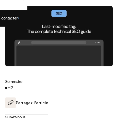
 contacter
Sommaire
H2
Partagez l'article
Suivez-nous