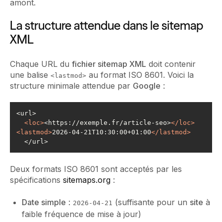
amont.
La structure attendue dans le sitemap
XML
Chaque URL du
fichier sitemap XML
doit contenir
une balise
au format ISO 8601. Voici la
<lastmod>
structure minimale attendue par
Google
:
<
loc
>
<https://exemple.fr/article-seo>
</
loc
>
<
lastmod
>
2026-04-21T10:30:00+01:00
</
lastmod
>
  </url>
Deux formats ISO 8601 sont acceptés par les
spécifications
sitemaps.org
:
Date simple
:
(suffisante pour un
site
à
2026-04-21
faible fréquence de mise à jour)