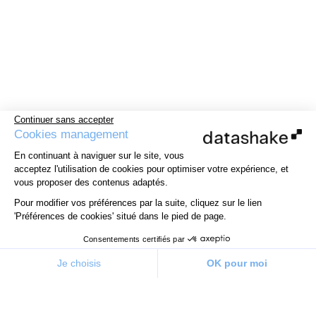
Continuer sans accepter
Cookies management
En continuant à naviguer sur le site, vous
acceptez l'utilisation de cookies pour optimiser votre expérience, et
vous proposer des contenus adaptés.
Pour modifier vos préférences par la suite, cliquez sur le lien
'Préférences de cookies' situé dans le pied de page.
Consentements certifiés par
Je choisis
OK pour moi
Plateforme de Gestion du Consentement : Personnalisez v
Axeptio consent
Notre plateforme vous permet d'adapter et de gérer vos pa