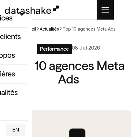
ices
Accueil
Actualités
Top 10 agences Meta Ads
clients
GEO
08 Jul 2026
Performance
ropos
 créatif IA
Top 10 agences Meta
ing & data
ières
Ads
alités
R
EN